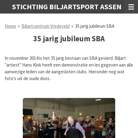
STICHTING BILJARTSPORT ASSEN
Ga
direct
naar
Home
»
Biljartcentrum Vredeveld
»
35 jarig jubileum SBA
de
hoofdinhoud
35 jarig jubileum SBA
In november 2014 is het 35 jarig bestaan van SBA gevierd.
Biljart
"artiest" Hans Klok heeft een demonstratie en les gegeven aan alle
aanwezige leden van de aangesloten clubs. Hieronder nog wat
foto's uit de oude doos.