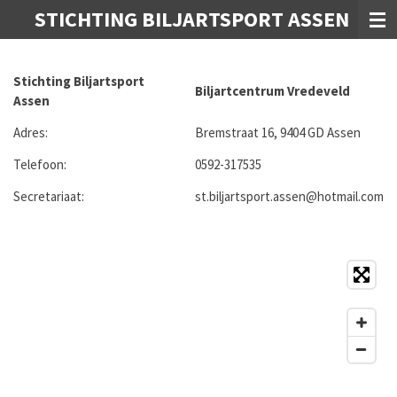
STICHTING BILJARTSPORT ASSEN
Ga
direct
naar
de
Stichting Biljartsport
Biljartcentrum Vredeveld
hoofdinhoud
Assen
Adres:
Bremstraat 16, 9404 GD Assen
Telefoon:
0592-317535
Secretariaat:
st.biljartsport.assen@hotmail.com