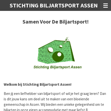
STICHTING BILJARTSPORT ASSEN
Ga
direct
naar
Samen Voor De Biljartsport!
de
hoofdinhoud
Welkom bij Stichting Biljartsport Assen!
Ben jij een liefhebber van biljartsport of wil je het graag leren? Dan
is dit jouw kans om deel uit te maken van een bloeiende
gemeenschap in Assen. Wij bieden een unieke gelegenheid om te
biljarten in onze eigen accommodatie met maar liefst 8